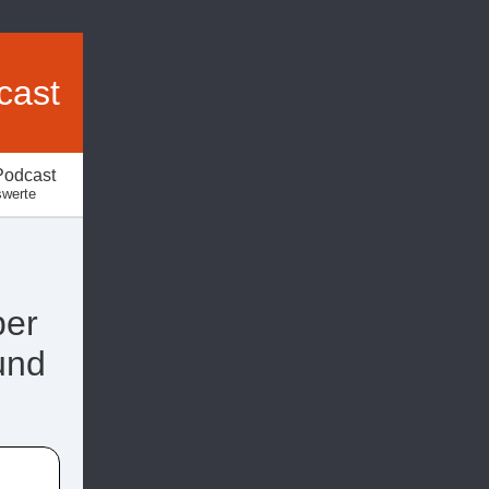
cast
Podcast
swerte
ber
und