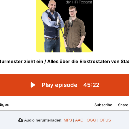
Audio herunterladen:
MP3
|
AAC
|
OGG
|
OPUS