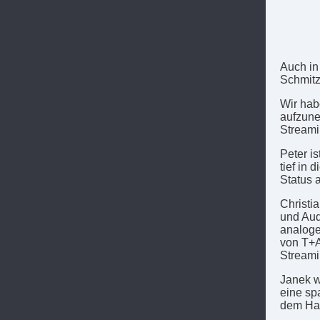
Auch in
Schmitz
Wir hab
aufzune
Streami
Peter i
tief in 
Status 
Christi
und Aud
analog
von T+A
Streami
Janek w
eine sp
dem Hau