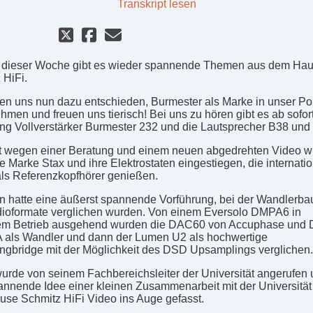
Transkript lesen
 dieser Woche gibt es wieder spannende Themen aus dem Ha
 HiFi.
en uns nun dazu entschieden, Burmester als Marke in unser Por
hmen und freuen uns tierisch! Bei uns zu hören gibt es ab sofor
ng Vollverstärker Burmester 232 und die Lautsprecher B38 und
st wegen einer Beratung und einem neuen abgedrehten Video w
die Marke Stax und ihre Elektrostaten eingestiegen, die internati
als Referenzkopfhörer genießen.
an hatte eine äußerst spannende Vorführung, bei der Wandlerba
ioformate verglichen wurden. Von einem Eversolo DMPA6 in
em Betrieb ausgehend wurden die DAC60 von Accuphase und
 als Wandler und dann der Lumen U2 als hochwertige
ngbridge mit der Möglichkeit des DSD Upsamplings verglichen.
urde von seinem Fachbereichsleiter der Universität angerufen 
annende Idee einer kleinen Zusammenarbeit mit der Universität
se Schmitz HiFi Video ins Auge gefasst.