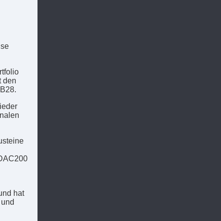
use
tfolio
t den
 B28.
ieder
onalen
usteine
 DAC200
und hat
 und