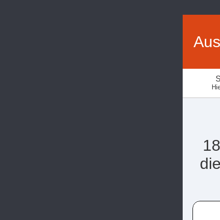
Aus
S
Hie
18
di