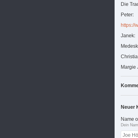
Die Tra
Peter:
https:/
Janek:
Medeski
Christia
Margie 
Komme
Neuer 
Name o
Dein Name