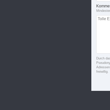
Kommen
Mindeste
Durch da
Pseudonym
Adressen
freiwillig.