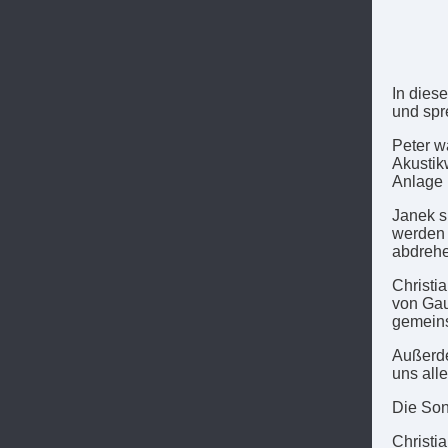
In dies
und spr
Peter w
Akustik
Anlage 
Janek s
werden 
abdrehe
Christi
von Gau
gemeins
Außerde
uns all
Die Son
Christi