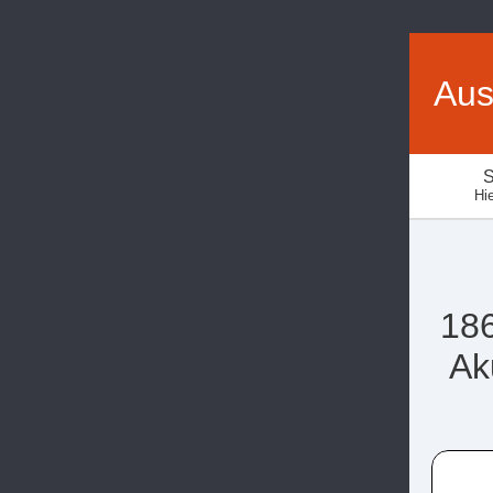
Aus
S
Hie
186
Ak