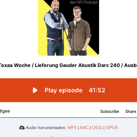
Audio herunterladen:
MP3
|
AAC
|
OGG
|
OPUS