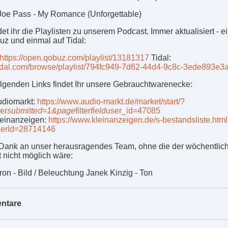
Joe Pass - My Romance (Unforgettable)
det ihr die Playlisten zu unserem Podcast. Immer aktualisiert - e
uz und einmal auf Tidal:
https://open.qobuz.com/playlist/13181317
Tidal:
/tidal.com/browse/playlist/794fc949-7d62-44d4-9c8c-3ede893e3
olgenden Links findet Ihr unsere Gebrauchtwarenecke:
udiomarkt:
https://www.audio-markt.de/market/start/?
ter
submitted=1&page
filter
field
user_id=47085
einanzeigen:
https://www.kleinanzeigen.de/s-bestandsliste.htm
serId=28714146
Dank an unser herausragendes Team, ohne die der wöchentlic
 nicht möglich wäre:
ron - Bild / Beleuchtung Janek Kinzig - Ton
ntare