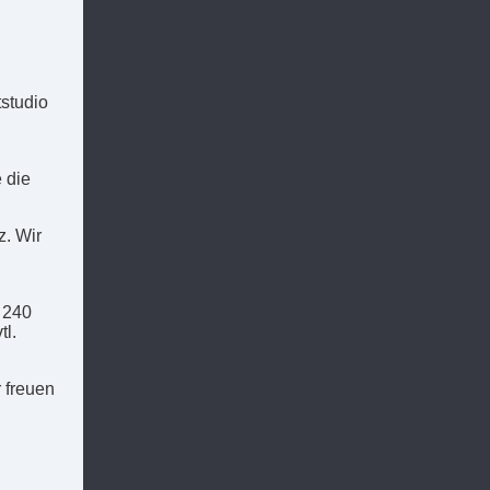
tstudio
 die
z. Wir
 240
tl.
 freuen