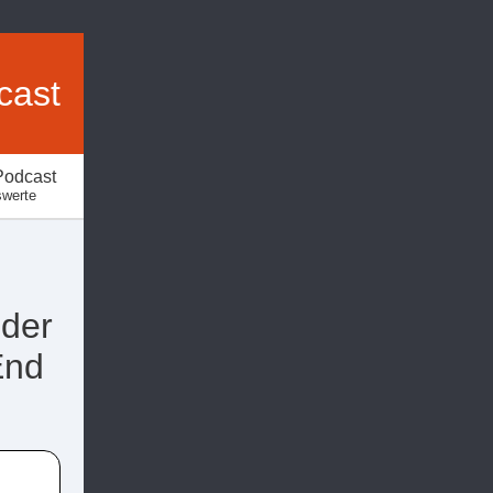
cast
Podcast
swerte
uder
End