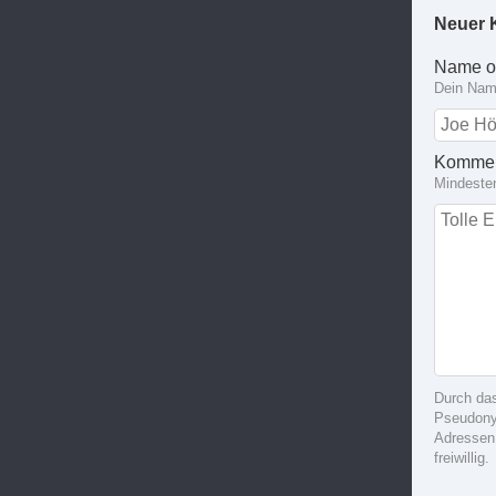
Neuer 
Name o
Dein Name
Kommen
Mindeste
Durch da
Pseudonym
Adressen
freiwillig.