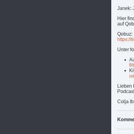
Janek: 
Hier fin
auf Qob
Qobuz:
https:/
Unter f
A
fil
Kl
u
Lieben 
Podcast
Colja Ib
Komme