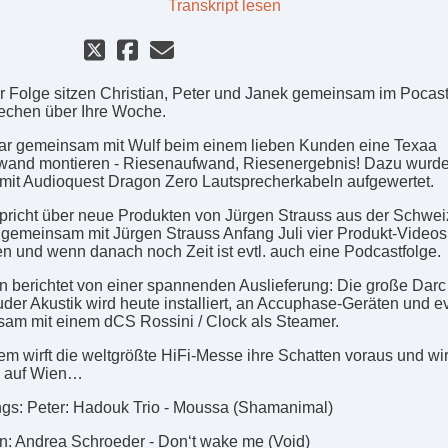
Transkript lesen
er Folge sitzen Christian, Peter und Janek gemeinsam im Pocas
echen über Ihre Woche.
ar gemeinsam mit Wulf beim einem lieben Kunden eine Texaa
wand montieren - Riesenaufwand, Riesenergebnis! Dazu wurde
mit Audioquest Dragon Zero Lautsprecherkabeln aufgewertet.
pricht über neue Produkten von Jürgen Strauss aus der Schwei
gemeinsam mit Jürgen Strauss Anfang Juli vier Produkt-Videos
n und wenn danach noch Zeit ist evtl. auch eine Podcastfolge.
an berichtet von einer spannenden Auslieferung: Die große Darc
der Akustik wird heute installiert, an Accuphase-Geräten und ev
am mit einem dCS Rossini / Clock als Steamer.
m wirft die weltgrößte HiFi-Messe ihre Schatten voraus und wir
e auf Wien…
gs: Peter: Hadouk Trio - Moussa (Shamanimal)
an: Andrea Schroeder - Don‘t wake me (Void)